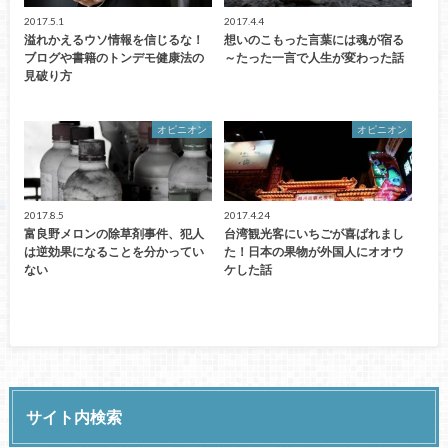
2017.5.1
2017.4.4
溢れかえるウソ情報を信じるな！
想いのこもった言葉には魂が宿る
ブログや書籍のトンデモ健康法の
～たった一言で人生が変わった話
見破り方
オピニオン
オピニオン
2017.8.5
2017.4.24
富良野メロンの除草剤事件、犯人
台湾観光客にいちごが喜ばれまし
は逆効果になることを分かってい
た！日本の果物が外国人にオオウ
ない
ケした話
サイト内検索