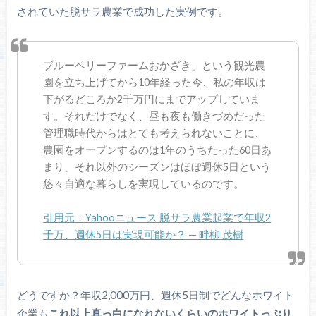
されていた脱サラ農業で成功した実例です。
ブルーベリーファームおかざき」という観光農
園を立ち上げてから10年経った今、私の年収は
下がるどころか2千万円にまでアップしていま
す。それだけでなく、昼も夜も働きづめだった
管理職時代からはとても考えられないことに、
農園をオープンするのは1年のうちたった60日あ
まり、それ以外のシーズンはほぼ週休5日という
悠々自適な暮らしを実現しているのです。
引用元：Yahooニュース 脱サラ農業起業で年収2
千万、週休5日は実現可能か？ — 畔柳 茂樹
どうですか？年収2,000万円、週休5日制でどんなホワイト
企業も
これ以上真っ白になれないくらいのホワイトっぷり