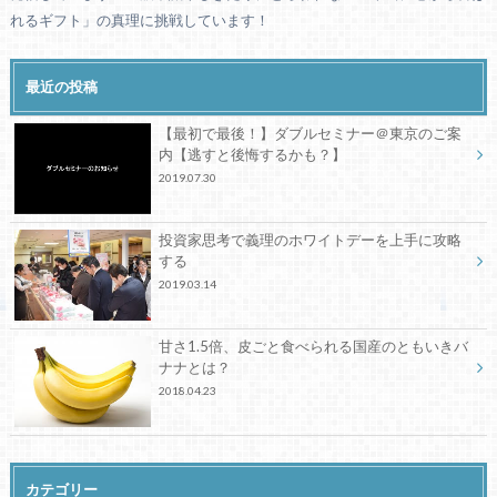
れるギフト」の真理に挑戦しています！
最近の投稿
【最初で最後！】ダブルセミナー＠東京のご案
内【逃すと後悔するかも？】
2019.07.30
投資家思考で義理のホワイトデーを上手に攻略
する
2019.03.14
甘さ1.5倍、皮ごと食べられる国産のともいきバ
ナナとは？
2018.04.23
カテゴリー