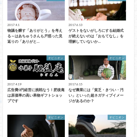
2017.4.1
2017.6.13
物議を醸す「ありがとう」を考え
ゲストをないがしろにする結婚式
る～はあちゅうさんも戸惑った見
が絶えないのは「おもてなし」を
返りの「ありがと…
理解していないか…
オピニオン
オピニオン
2017.4.19
2017.6.15
広告費0円経営に挑戦なう！肥後庵
なぜ農業には「貧乏・きつい・汚
は原価率の高い果物ギフトショッ
い」といった超ネガティブイメー
プです
ジがあるのか？
オピニオン
オピニオン