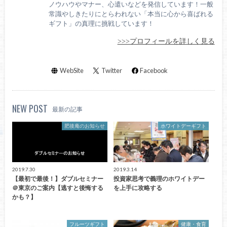
ノウハウやマナー、心遣いなどを発信しています！一般
常識やしきたりにとらわれない「本当に心から喜ばれる
ギフト」の真理に挑戦しています！
>>>プロフィールを詳しく見る
WebSite
Twitter
Facebook
NEW POST
最新の記事
肥後庵のお知らせ
ホワイトデーギフト
2019.7.30
2019.3.14
【最初で最後！】ダブルセミナー
投資家思考で義理のホワイトデー
＠東京のご案内【逃すと後悔する
を上手に攻略する
かも？】
フルーツギフト
健康・食育