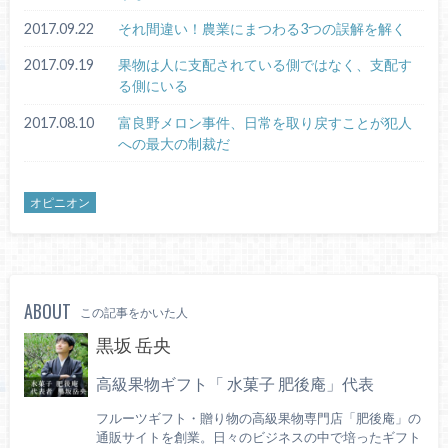
2017.09.22
それ間違い！農業にまつわる3つの誤解を解く
2017.09.19
果物は人に支配されている側ではなく、支配す
る側にいる
2017.08.10
富良野メロン事件、日常を取り戻すことが犯人
への最大の制裁だ
オピニオン
ABOUT
この記事をかいた人
黒坂 岳央
高級果物ギフト「 水菓子 肥後庵」代表
フルーツギフト・贈り物の高級果物専門店「肥後庵」の
通販サイトを創業。日々のビジネスの中で培ったギフト