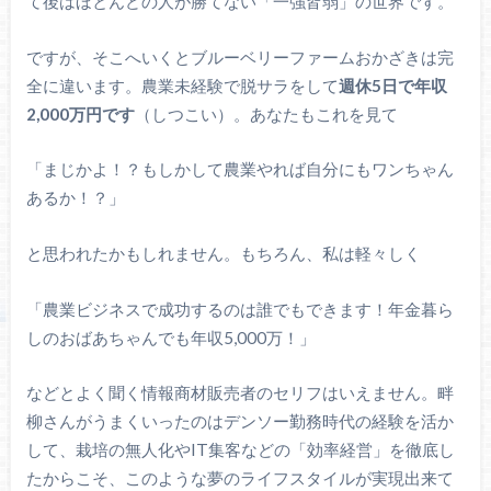
て後はほとんどの人が勝てない「一強皆弱」の世界です。
ですが、そこへいくとブルーベリーファームおかざきは完
全に違います。農業未経験で脱サラをして
週休5日で年収
2,000万円です
（しつこい）。あなたもこれを見て
「まじかよ！？もしかして農業やれば自分にもワンちゃん
あるか！？」
と思われたかもしれません。もちろん、私は軽々しく
「農業ビジネスで成功するのは誰でもできます！年金暮ら
しのおばあちゃんでも年収5,000万！」
などとよく聞く情報商材販売者のセリフはいえません。畔
柳さんがうまくいったのはデンソー勤務時代の経験を活か
して、栽培の無人化やIT集客などの「効率経営」を徹底し
たからこそ、このような夢のライフスタイルが実現出来て