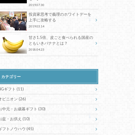
2019.07.30
投資家思考で義理のホワイトデーを
上手に攻略する
2019.03.14
甘さ1.5倍、皮ごと食べられる国産の
ともいきバナナとは？
2018.04.23
カテゴリー
NGギフト
(11)
オピニオン
(26)
お中元・お歳暮ギフト
(30)
お盆・お供え
(10)
ギフトノウハウ
(45)