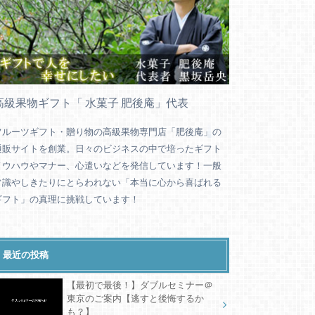
高級果物ギフト「 水菓子 肥後庵」代表
フルーツギフト・贈り物の高級果物専門店「肥後庵」の
通販サイトを創業。日々のビジネスの中で培ったギフト
ノウハウやマナー、心遣いなどを発信しています！一般
常識やしきたりにとらわれない「本当に心から喜ばれる
ギフト」の真理に挑戦しています！
最近の投稿
【最初で最後！】ダブルセミナー＠
東京のご案内【逃すと後悔するか
も？】