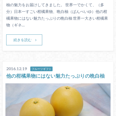
柚の魅力をお届けしてきました。 世界一でかくて、（多
分）日本一すごい柑橘果物、晩白柚（ばんぺいゆ）他の柑
橘果物にはない魅力たっぷりの晩白柚 世界一大きい柑橘果
物（ギネ…
続きを読む
2016.12.19
フルーツギフト
他の柑橘果物にはない魅力たっぷりの晩白柚