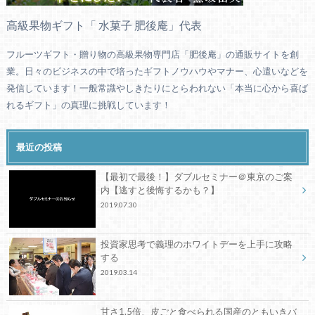
高級果物ギフト「 水菓子 肥後庵」代表
フルーツギフト・贈り物の高級果物専門店「肥後庵」の通販サイトを創
業。日々のビジネスの中で培ったギフトノウハウやマナー、心遣いなどを
発信しています！一般常識やしきたりにとらわれない「本当に心から喜ば
れるギフト」の真理に挑戦しています！
最近の投稿
【最初で最後！】ダブルセミナー＠東京のご案
内【逃すと後悔するかも？】
2019.07.30
投資家思考で義理のホワイトデーを上手に攻略
する
2019.03.14
甘さ1.5倍、皮ごと食べられる国産のともいきバ