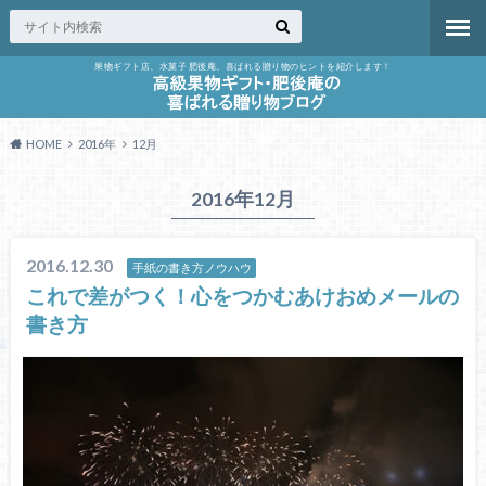
果物ギフト店、水菓子 肥後庵。喜ばれる贈り物のヒントを紹介します！
HOME
2016年
12月
2016年12月
2016.12.30
手紙の書き方ノウハウ
これで差がつく！心をつかむあけおめメールの
書き方