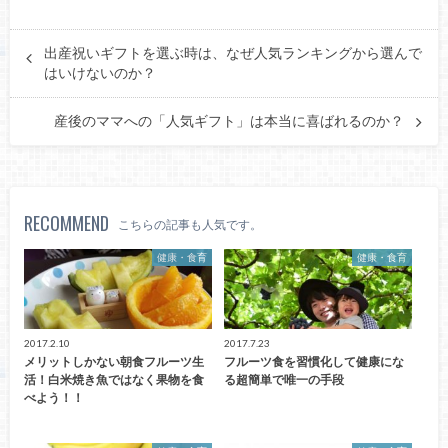
出産祝いギフトを選ぶ時は、なぜ人気ランキングから選んで
はいけないのか？
産後のママへの「人気ギフト」は本当に喜ばれるのか？
RECOMMEND
こちらの記事も人気です。
健康・食育
健康・食育
2017.2.10
2017.7.23
メリットしかない朝食フルーツ生
フルーツ食を習慣化して健康にな
活！白米焼き魚ではなく果物を食
る超簡単で唯一の手段
べよう！！