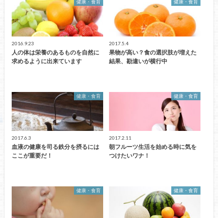
健康・食育
健康・食育
2016.9.23
2017.5.4
人の体は栄養のあるものを自然に
果物が高い？食の選択肢が増えた
求めるように出来ています
結果、勘違いが横行中
健康・食育
健康・食育
2017.6.3
2017.2.11
血液の健康を司る鉄分を摂るには
朝フルーツ生活を始める時に気を
ここが重要だ！
つけたいワナ！
健康・食育
健康・食育