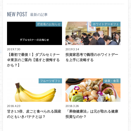
NEW POST
最新の記事
肥後庵のお知らせ
ホワイトデーギフト
2019.7.30
2019.3.14
【最初で最後！】ダブルセミナー
投資家思考で義理のホワイトデー
＠東京のご案内【逃すと後悔する
を上手に攻略する
かも？】
フルーツギフト
健康・食育
2018.4.23
2018.3.28
甘さ1.5倍、皮ごと食べられる国産
「果物健康法」は元が取れる健康
のともいきバナナとは？
投資なのか？