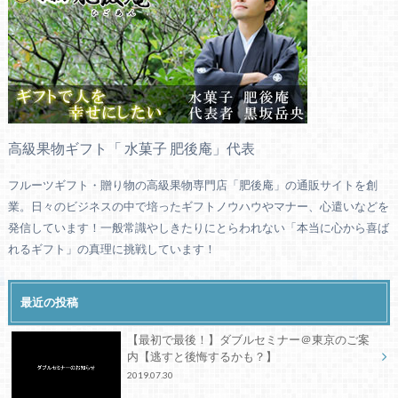
高級果物ギフト「 水菓子 肥後庵」代表
フルーツギフト・贈り物の高級果物専門店「肥後庵」の通販サイトを創
業。日々のビジネスの中で培ったギフトノウハウやマナー、心遣いなどを
発信しています！一般常識やしきたりにとらわれない「本当に心から喜ば
れるギフト」の真理に挑戦しています！
最近の投稿
【最初で最後！】ダブルセミナー＠東京のご案
内【逃すと後悔するかも？】
2019.07.30