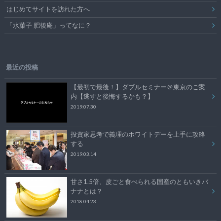
はじめてサイトを訪れた方へ
「水菓子 肥後庵」ってなに？
最近の投稿
【最初で最後！】ダブルセミナー＠東京のご案
内【逃すと後悔するかも？】
2019.07.30
投資家思考で義理のホワイトデーを上手に攻略
する
2019.03.14
甘さ1.5倍、皮ごと食べられる国産のともいきバ
ナナとは？
2018.04.23