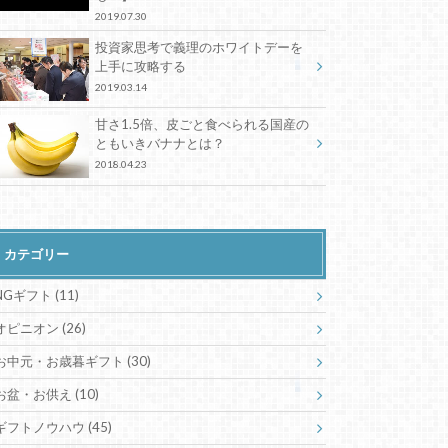
2019.07.30
投資家思考で義理のホワイトデーを
上手に攻略する
2019.03.14
甘さ1.5倍、皮ごと食べられる国産の
ともいきバナナとは？
2018.04.23
カテゴリー
NGギフト
(11)
オピニオン
(26)
お中元・お歳暮ギフト
(30)
お盆・お供え
(10)
ギフトノウハウ
(45)