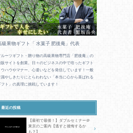
高級果物ギフト「 水菓子 肥後庵」代表
フルーツギフト・贈り物の高級果物専門店「肥後庵」の
通販サイトを創業。日々のビジネスの中で培ったギフト
ノウハウやマナー、心遣いなどを発信しています！一般
常識やしきたりにとらわれない「本当に心から喜ばれる
ギフト」の真理に挑戦しています！
最近の投稿
【最初で最後！】ダブルセミナー＠
東京のご案内【逃すと後悔するか
も？】