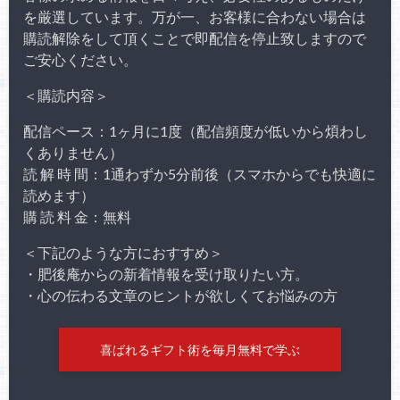
を厳選しています。万が一、お客様に合わない場合は
購読解除をして頂くことで即配信を停止致しますので
ご安心ください。
＜購読内容＞
配信ペース：1ヶ月に1度（配信頻度が低いから煩わし
くありません）
読 解 時 間：1通わずか5分前後（スマホからでも快適に
読めます）
購 読 料 金：無料
＜下記のような方におすすめ＞
・肥後庵からの新着情報を受け取りたい方。
・心の伝わる文章のヒントが欲しくてお悩みの方
喜ばれるギフト術を毎月無料で学ぶ