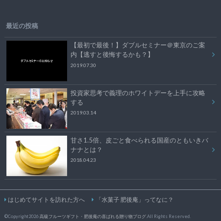
最近の投稿
【最初で最後！】ダブルセミナー＠東京のご案
内【逃すと後悔するかも？】
2019.07.30
投資家思考で義理のホワイトデーを上手に攻略
する
2019.03.14
甘さ1.5倍、皮ごと食べられる国産のともいきバ
ナナとは？
2018.04.23
はじめてサイトを訪れた方へ
「水菓子 肥後庵」ってなに？
©Copyright2026
高級フルーツギフト・肥後庵の喜ばれる贈り物ブログ
.All Rights Reserved.