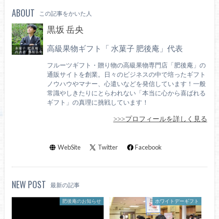
ABOUT
この記事をかいた人
黒坂 岳央
高級果物ギフト「 水菓子 肥後庵」代表
フルーツギフト・贈り物の高級果物専門店「肥後庵」の
通販サイトを創業。日々のビジネスの中で培ったギフト
ノウハウやマナー、心遣いなどを発信しています！一般
常識やしきたりにとらわれない「本当に心から喜ばれる
ギフト」の真理に挑戦しています！
>>>プロフィールを詳しく見る
WebSite
Twitter
Facebook
NEW POST
最新の記事
肥後庵のお知らせ
ホワイトデーギフト