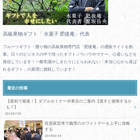
高級果物ギフト「 水菓子 肥後庵」代表
フルーツギフト・贈り物の高級果物専門店「肥後庵」の通販サイトを創
業。日々のビジネスの中で培ったギフトノウハウやマナー、心遣いなどを
発信しています！一般常識やしきたりにとらわれない「本当に心から喜ば
れるギフト」の真理に挑戦しています！
最近の投稿
【最初で最後！】ダブルセミナー＠東京のご案内【逃すと後悔するか
も？】
2019.07.30
投資家思考で義理のホワイトデーを上手に攻略
する
2019.03.14