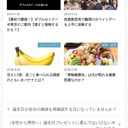
2019.7.30
2019.3.14
【最初で最後！】ダブルセミナー
投資家思考で義理のホワイトデー
＠東京のご案内【逃すと後悔する
を上手に攻略する
かも？】
フルーツギフト
健康・食育
2018.4.23
2018.3.28
甘さ1.5倍、皮ごと食べられる国産
「果物健康法」は元が取れる健康
のともいきバナナとは？
投資なのか？
誕生日が自分の価値を再確認する日になっていませんか？
（女性から男性へ）誕生日プレゼントに選んではいけないギ