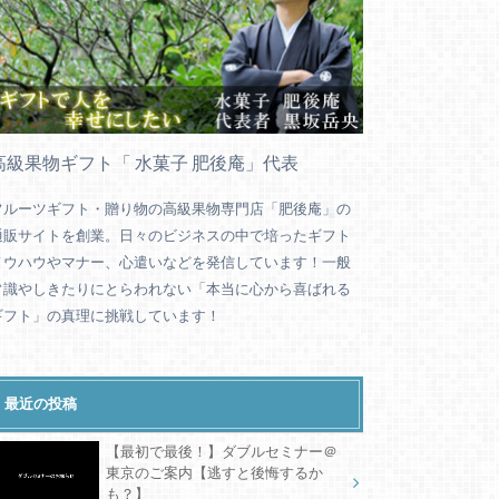
高級果物ギフト「 水菓子 肥後庵」代表
フルーツギフト・贈り物の高級果物専門店「肥後庵」の
通販サイトを創業。日々のビジネスの中で培ったギフト
ノウハウやマナー、心遣いなどを発信しています！一般
常識やしきたりにとらわれない「本当に心から喜ばれる
ギフト」の真理に挑戦しています！
最近の投稿
【最初で最後！】ダブルセミナー＠
東京のご案内【逃すと後悔するか
も？】