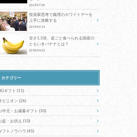
2019.07.30
投資家思考で義理のホワイトデーを
上手に攻略する
2019.03.14
甘さ1.5倍、皮ごと食べられる国産の
ともいきバナナとは？
2018.04.23
カテゴリー
NGギフト
(11)
オピニオン
(26)
お中元・お歳暮ギフト
(30)
お盆・お供え
(10)
ギフトノウハウ
(45)